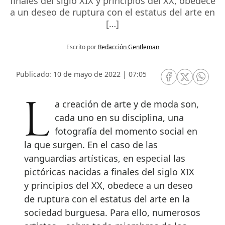
finales del siglo XIX y principios del XX, obedece
a un deseo de ruptura con el estatus del arte en
[…]
Escrito por
Redacción Gentleman
Publicado: 10 de mayo de 2022 | 07:05
RRSS Facebook
RRSS Twitte
RRSS 
La creación de arte y de moda son,
cada uno en su disciplina, una
fotografía del momento social en
la que surgen. En el caso de las
vanguardias artísticas, en especial las
pictóricas nacidas a finales del siglo XIX
y principios del XX, obedece a un deseo
de ruptura con el estatus del arte en la
sociedad burguesa. Para ello, numerosos