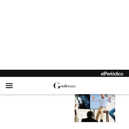
El holding que nació
de la rebeldía
Hambre de mar