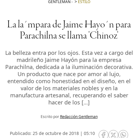
GENTLEMAN
-
ESTILO
La la´mpara de Jaime Hayo´n para
Parachilna se llama 'Chinoz'
La belleza entra por los ojos. Esta vez a cargo del
madrileño Jaime Hayón para la empresa
Parachilna, dedicada a la iluminación decorativa.
Un producto que nace por amor al lujo,
entendido como honestidad en el diseño, en el
valor de los materiales nobles y en la
manufactura artesanal, recuperando el saber
hacer de los […]
Escrito por
Redacción Gentleman
Publicado: 25 de octubre de 2018 | 05:10
RRSS Facebook
RRSS Twitte
RRSS 