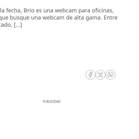
la fecha, Brio es una webcam para oficinas,
a que busque una webcam de alta gama. Entre
cado, […]
RRSS Facebook
RRSS Twitter
RRSS Whatsa