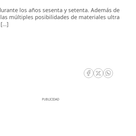
 durante los años sesenta y setenta. Además de
as múltiples posibilidades de materiales ultra
 […]
RRSS Facebook
RRSS Twitter
RRSS Whatsa