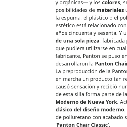
y orgánicas— y los
colores
, s
posibilidades de
materiales
u
la espuma, el plástico o el po
estético está relacionado co
años cincuenta y sesenta. Y 
de una sola pieza
, fabricada
que pudiera utilizarse en cua
fabricante, Panton se puso en
desarrollaron la
Panton Chai
La preproducción de la Panto
en marcha un producto tan re
causó sensación y recibió n
de esta silla forma parte de 
Moderno de Nueva York
. Ac
clásico del diseño moderno
.
de poliuretano con acabado s
‘
Panton Chair Classic’
.