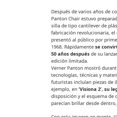
Después de varios años de col
Panton Chair estuvo preparad
silla de tipo cantilever de pl
fabricación revolucionaria, el 
presentó al público por prime
1968. Rápidamente
se convir
50 años después
de su lanzam
edición limitada.
Verner Panton mostró durante
tecnologías, técnicas y mater
futuristas incluían piezas de
ejemplo, en
‘Visiona 2’, su l
disposición y el esquema de 
parecían brillar desde dentro
Con esta imagen en mente, Vi