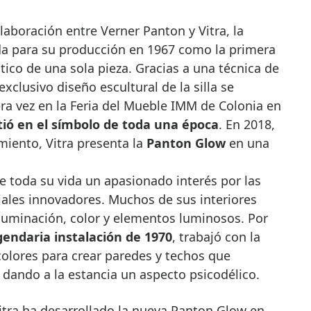
aboración entre Verner Panton y Vitra, la
a para su producción en 1967 como la primera
ástico de una sola pieza. Gracias a una técnica de
exclusivo diseño escultural de la silla se
ra vez en la Feria del Mueble IMM de Colonia en
tió en el símbolo de toda una época
. En 2018,
iento, Vitra presenta la
Panton Glow
en una
 toda su vida un apasionado interés por las
iales innovadores. Muchos de sus interiores
 iluminación, color y elementos luminosos. Por
egendaria instalación de 1970
, trabajó con la
colores para crear paredes y techos que
, dando a la estancia un aspecto psicodélico.
tra ha desarrollado la nueva Panton Glow en