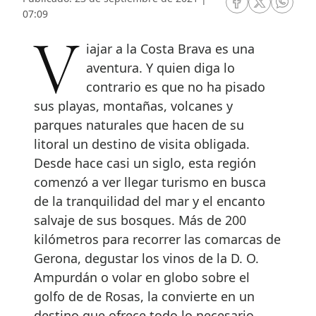
RRSS Facebook
RRSS Twitte
RRSS 
07:09
Viajar a la Costa Brava es una
aventura. Y quien diga lo
contrario es que no ha pisado
sus playas, montañas, volcanes y
parques naturales que hacen de su
litoral un destino de visita obligada.
Desde hace casi un siglo, esta región
comenzó a ver llegar turismo en busca
de la tranquilidad del mar y el encanto
salvaje de sus bosques. Más de 200
kilómetros para recorrer las comarcas de
Gerona, degustar los vinos de la D. O.
Ampurdán o volar en globo sobre el
golfo de de Rosas, la convierte en un
destino que ofrece todo lo necesario