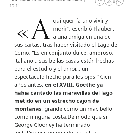
RRSS Facebook
RRSS Twitte
RRSS 
19:11
«Aquí querría uno vivir y
morir”, escribió Flaubert
a una amiga en una de
sus cartas, tras haber visitado el Lago de
Como. “Es en conjunto dulce, amoroso,
italiano… sus bellas casas están hechas
para el estudio y el amor… un
espectáculo hecho para los ojos.” Cien
años antes,
en el XVIII, Goethe ya
había cantado las maravillas del lago
metido en un estrecho cajón de
montañas
, grande como un mar, bello
como ninguna costa.De modo que si
George Clooney ha terminado
instalándose en una de sus villas