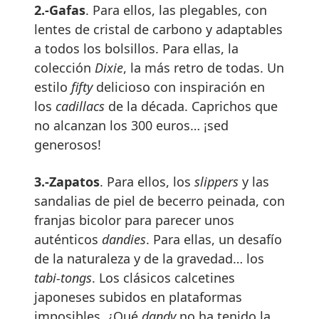
2.-Gafas
. Para ellos, las plegables, con
lentes de cristal de carbono y adaptables
a todos los bolsillos. Para ellas, la
colección
Dixie
, la más retro de todas. Un
estilo
fifty
delicioso con inspiración en
los
cadillacs
de la década. Caprichos que
no alcanzan los 300 euros… ¡sed
generosos!
3.-Zapatos
. Para ellos, los
slippers
y las
sandalias de piel de becerro peinada, con
franjas bicolor para parecer unos
auténticos
dandies
. Para ellas, un desafío
de la naturaleza y de la gravedad… los
tabi-tongs
. Los clásicos calcetines
japoneses subidos en plataformas
imposibles. ¿Qué
dandy
no ha tenido la