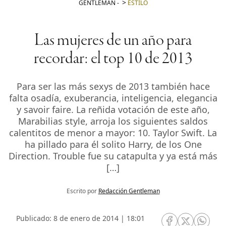
GENTLEMAN
-
ESTILO
Las mujeres de un año para
recordar: el top 10 de 2013
Para ser las más sexys de 2013 también hace
falta osadía, exuberancia, inteligencia, elegancia
y savoir faire. La reñida votación de este año,
Marabilias style, arroja los siguientes saldos
calentitos de menor a mayor: 10. Taylor Swift. La
ha pillado para él solito Harry, de los One
Direction. Trouble fue su catapulta y ya está más
[…]
Escrito por
Redacción Gentleman
Publicado: 8 de enero de 2014 | 18:01
RRSS Facebook
RRSS Twitte
RRSS 