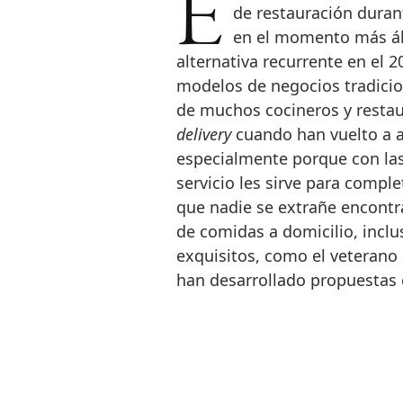
El envío de comida a domicilio fue el ‘salvavidas’ para muchos negocios
de restauración duran
en el momento más álg
alternativa recurrente en el 2
modelos de negocios tradicio
de muchos cocineros y resta
delivery
cuando han vuelto a ab
especialmente porque con las 
servicio les sirve para compl
que nadie se extrañe encontr
de comidas a domicilio, inclu
exquisitos, como el veterano 
han desarrollado propuestas 