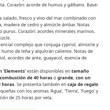
nta. Corazón: acorde de humus y gálbano. Base:
a salado, fresco y vivo del mar combinado con
, madera de cedro y almizcle ámbar. Notas
o puros. Corazón: acordes minerales marinos.
izcle.
sencial complejo que conjuga cypriol, almizcle y
l humo de leña y alquitrán caliente. Notas de
riol, acordes de ante, guayacol, esencia de
n ‘Elements’
están disponibles en
tamaño
combustión de 40 horas
o
grande, con un
 horas
. Se presenta también en
caja de regalo
queñas con los aromas ‘Agua’, ‘Tierra’, ‘Fuego’ y
tión de 25 horas por vela.