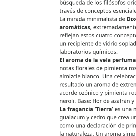
búsqueda de los filósofos ori
través de conceptos esenciale
La mirada minimalista de
Dix
aromáticas,
extremadamente 
reflejan estos cuatro concep
un recipiente de vidrio soplad
laboratorios químicos.
El aroma de la vela perfuma
notas florales de pimienta ros
almizcle blanco. Una celebra
resultado un aroma de extrema
acorde ozónico y pimienta ros
neroli. Base: flor de azafrán 
La fragancia ‘Tierra’
es una 
guaiacum y cedro que crea un
como una declaración de prin
la naturaleza. Un aroma simp