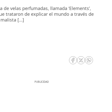
ma de velas perfumadas, llamada ‘Elements’,
ue trataron de explicar el mundo a través de
imalista […]
RRSS Facebook
RRSS Twitter
RRSS Whatsa