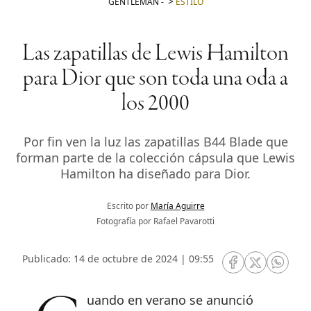
GENTLEMAN
-
ESTILO
Las zapatillas de Lewis Hamilton
para Dior que son toda una oda a
los 2000
Por fin ven la luz las zapatillas B44 Blade que
forman parte de la colección cápsula que Lewis
Hamilton ha diseñado para Dior.
Escrito por
María Aguirre
Fotografía por Rafael Pavarotti
Publicado: 14 de octubre de 2024 | 09:55
RRSS Facebook
RRSS Twitte
RRSS 