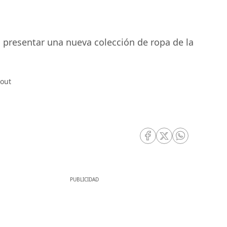
presentar una nueva colección de ropa de la
kout
RRSS Facebook
RRSS Twitter
RRSS Whatsa