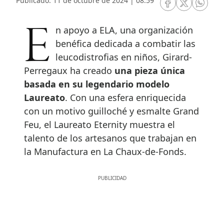
Publicado: 11 de octubre de 2024 | 08:59
RRSS Facebook
RRSS Twitte
RRSS 
En apoyo a ELA, una organización
benéfica dedicada a combatir las
leucodistrofias en niños, Girard-
Perregaux ha creado
una pieza única
basada en su legendario modelo
Laureato
. Con una esfera enriquecida
con un motivo guilloché y esmalte Grand
Feu, el Laureato Eternity muestra el
talento de los artesanos que trabajan en
la Manufactura en La Chaux-de-Fonds.