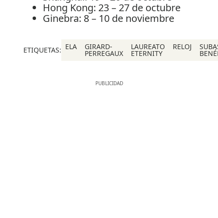
Hong Kong: 23 – 27 de octubre
Ginebra: 8 – 10 de noviembre
ELA
GIRARD-
LAUREATO
RELOJ
SUBA
ETIQUETAS:
PERREGAUX
ETERNITY
BENÉ