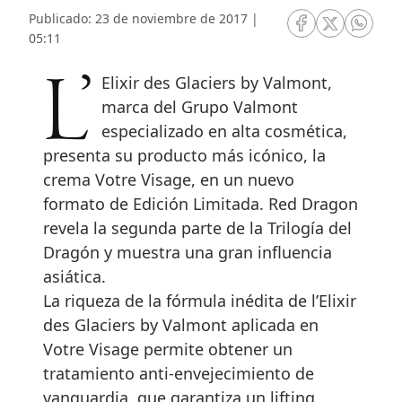
Publicado: 23 de noviembre de 2017 |
RRSS Facebook
RRSS Twitte
RRSS 
05:11
L’Elixir des Glaciers by Valmont,
marca del Grupo Valmont
especializado en alta cosmética,
presenta su producto más icónico, la
crema Votre Visage, en un nuevo
formato de Edición Limitada. Red Dragon
revela la segunda parte de la Trilogía del
Dragón y muestra una gran influencia
asiática.
La riqueza de la fórmula inédita de l’Elixir
des Glaciers by Valmont aplicada en
Votre Visage permite obtener un
tratamiento anti-envejecimiento de
vanguardia, que garantiza un lifting