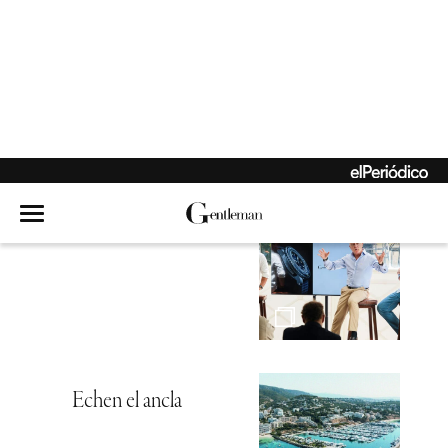
El holding que nació
de la rebeldía
Hambre de mar
Echen el ancla