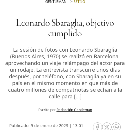
GENTLEMAN
-
ESTILO
Leonardo Sbaraglia, objetivo
cumplido
La sesión de fotos con Leonardo Sbaraglia
(Buenos Aires, 1970) se realizó en Barcelona,
aprovechando un viaje relámpago del actor para
un rodaje. La entrevista transcurre unos días
después, por teléfono, con Sbaraglia ya en su
país en el mismo momento en que más de
cuatro millones de compatriotas se echan a la
calle para […]
Escrito por
Redacción Gentleman
Publicado: 9 de enero de 2023 | 13:01
RRSS Facebook
RRSS Twitte
RRSS 