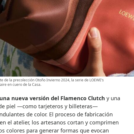
e de la precolección Otoño Invierno 2024, la serie de LOEWE’s
aire en cuero de la Casa.
una nueva versión del Flamenco Clutch
y una
e piel —como tarjeteros y billeteras—
dulantes de color. El proceso de fabricación
n el atelier, los artesanos cortan y comprimen
tos colores para generar formas que evocan