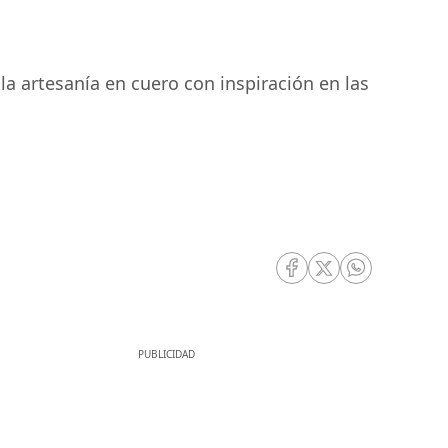
a artesanía en cuero con inspiración en las
RRSS Facebook
RRSS Twitter
RRSS Whatsa