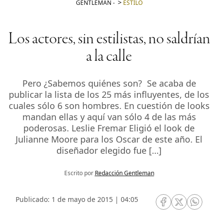
GENTLEMAN
-
ESTILO
Los actores, sin estilistas, no saldrían
a la calle
Pero ¿Sabemos quiénes son? Se acaba de
publicar la lista de los 25 más influyentes, de los
cuales sólo 6 son hombres. En cuestión de looks
mandan ellas y aquí van sólo 4 de las más
poderosas. Leslie Fremar Eligió el look de
Julianne Moore para los Oscar de este año. El
diseñador elegido fue […]
Escrito por
Redacción Gentleman
Publicado: 1 de mayo de 2015 | 04:05
RRSS Facebook
RRSS Twitte
RRSS 