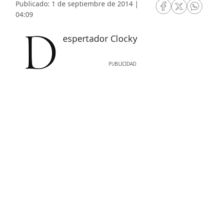
Publicado: 1 de septiembre de 2014 |
RRSS Facebook
RRSS Twitte
RRSS 
04:09
Despertador Clocky