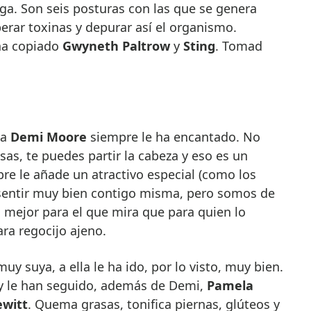
ga. Son seis posturas con las que se genera
berar toxinas y depurar así el organismo.
 ha copiado
Gwyneth Paltrow
y
Sting
. Tomad
 a
Demi Moore
siempre le ha encantado. No
as, te puedes partir la cabeza y eso es un
pre le añade un atractivo especial (como los
e sentir muy bien contigo misma, pero somos de
 mejor para el que mira que para quien lo
ara regocijo ajeno.
 suya, a ella le ha ido, por lo visto, muy bien.
 le han seguido, además de Demi,
Pamela
ewitt
. Quema grasas, tonifica piernas, glúteos y