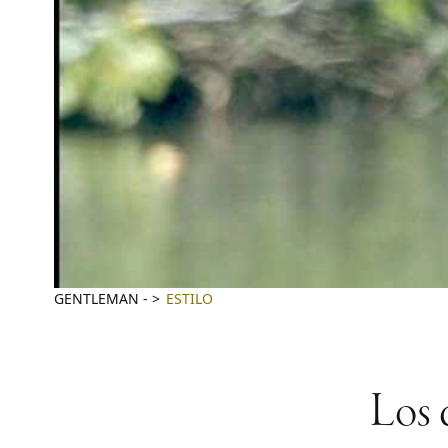
GENTLEMAN
-
ESTILO
Los d