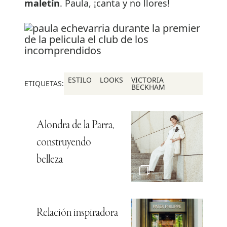
maletín
. Paula, ¡canta y no llores!
ESTILO
LOOKS
VICTORIA
ETIQUETAS:
BECKHAM
Alondra de la Parra,
construyendo
belleza
Relación inspiradora