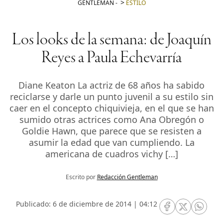
GENTLEMAN
-
ESTILO
Los looks de la semana: de Joaquín
Reyes a Paula Echevarría
Diane Keaton La actriz de 68 años ha sabido
reciclarse y darle un punto juvenil a su estilo sin
caer en el concepto chiquivieja, en el que se han
sumido otras actrices como Ana Obregón o
Goldie Hawn, que parece que se resisten a
asumir la edad que van cumpliendo. La
americana de cuadros vichy […]
Escrito por
Redacción Gentleman
Publicado: 6 de diciembre de 2014 | 04:12
RRSS Facebook
RRSS Twitte
RRSS 