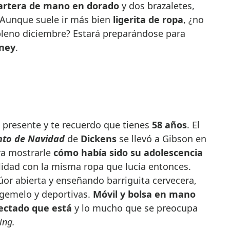
artera de mano en dorado
y dos brazaletes,
 Aunque suele ir más bien
ligerita de ropa
, ¿no
pleno diciembre? Estará preparándose para
sney
.
l presente y te recuerdo que tienes
58 años
. El
nto de Navidad
de
Dickens
se llevó a Gibson en
ra mostrarle
cómo había sido su adolescencia
ualidad con la misma ropa que lucía entonces.
or abierta y enseñando barriguita cervecera,
emelo y deportivas.
Móvil y bolsa en mano
ectado que está
y lo mucho que se preocupa
ing.