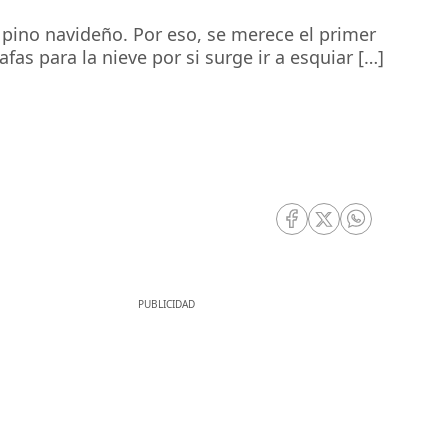
e pino navideño. Por eso, se merece el primer
as para la nieve por si surge ir a esquiar […]
RRSS Facebook
RRSS Twitter
RRSS Whatsa