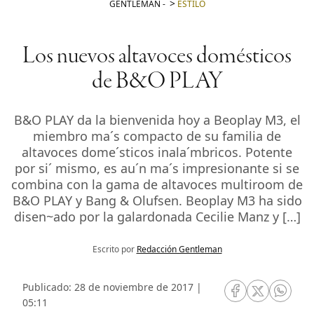
GENTLEMAN
-
ESTILO
Los nuevos altavoces domésticos
de B&O PLAY
B&O PLAY da la bienvenida hoy a Beoplay M3, el
miembro ma´s compacto de su familia de
altavoces dome´sticos inala´mbricos. Potente
por si´ mismo, es au´n ma´s impresionante si se
combina con la gama de altavoces multiroom de
B&O PLAY y Bang & Olufsen. Beoplay M3 ha sido
disen~ado por la galardonada Cecilie Manz y […]
Escrito por
Redacción Gentleman
Publicado: 28 de noviembre de 2017 |
RRSS Facebook
RRSS Twitte
RRSS 
05:11