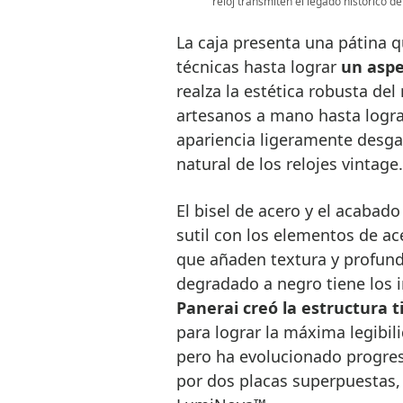
reloj transmiten el legado histórico de
La caja presenta una pátina q
técnicas hasta lograr
un aspe
realza la estética robusta del 
artesanos a mano hasta lograr
apariencia ligeramente desga
natural de los relojes vintage.
El bisel de acero y el acabad
sutil con los elementos de ace
que añaden textura y profund
degradado a negro tiene los
Panerai creó la estructura t
para lograr la máxima legibil
pero ha evolucionado progre
por dos placas superpuestas, s