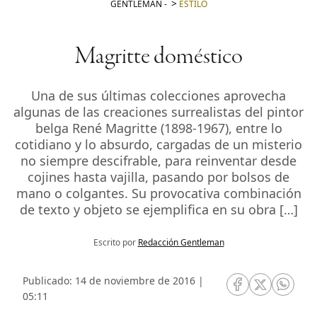
GENTLEMAN
-
ESTILO
Magritte doméstico
Una de sus últimas colecciones aprovecha
algunas de las creaciones surrealistas del pintor
belga René Magritte (1898-1967), entre lo
cotidiano y lo absurdo, cargadas de un misterio
no siempre descifrable, para reinventar desde
cojines hasta vajilla, pasando por bolsos de
mano o colgantes. Su provocativa combinación
de texto y objeto se ejemplifica en su obra […]
Escrito por
Redacción Gentleman
Publicado: 14 de noviembre de 2016 |
RRSS Facebook
RRSS Twitte
RRSS 
05:11