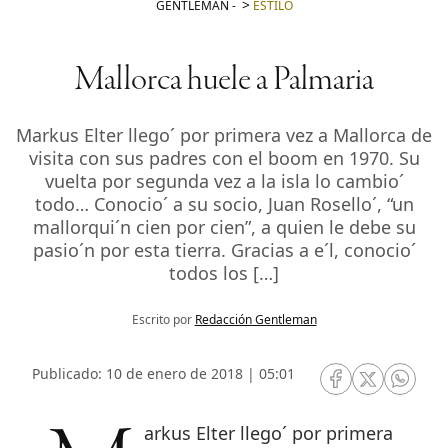
GENTLEMAN
-
ESTILO
Mallorca huele a Palmaria
Markus Elter llego´ por primera vez a Mallorca de
visita con sus padres con el boom en 1970. Su
vuelta por segunda vez a la isla lo cambio´
todo… Conocio´ a su socio, Juan Rosello´, “un
mallorqui´n cien por cien”, a quien le debe su
pasio´n por esta tierra. Gracias a e´l, conocio´
todos los […]
Escrito por
Redacción Gentleman
Publicado: 10 de enero de 2018 | 05:01
RRSS Facebook
RRSS Twitte
RRSS 