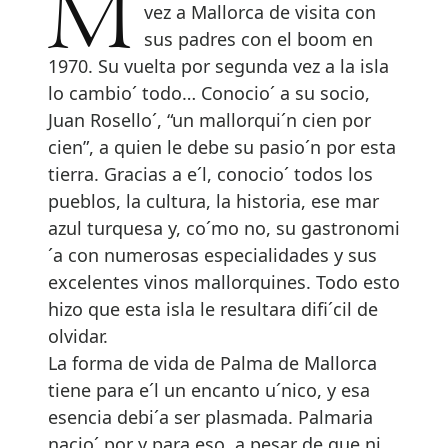
Markus Elter llego´ por primera
vez a Mallorca de visita con
sus padres con el boom en
1970. Su vuelta por segunda vez a la isla
lo cambio´ todo… Conocio´ a su socio,
Juan Rosello´, “un mallorqui´n cien por
cien”, a quien le debe su pasio´n por esta
tierra. Gracias a e´l, conocio´ todos los
pueblos, la cultura, la historia, ese mar
azul turquesa y, co´mo no, su gastronomi
´a con numerosas especialidades y sus
excelentes vinos mallorquines. Todo esto
hizo que esta isla le resultara difi´cil de
olvidar.
La forma de vida de Palma de Mallorca
tiene para e´l un encanto u´nico, y esa
esencia debi´a ser plasmada. Palmaria
nacio´ por y para eso, a pesar de que ni