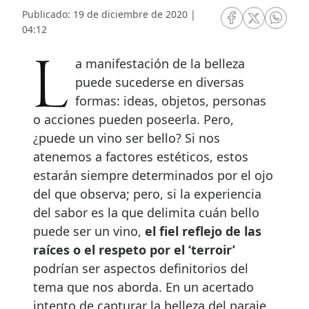
Publicado: 19 de diciembre de 2020 |
RRSS Facebook
RRSS Twitte
RRSS 
04:12
La manifestación de la belleza
puede sucederse en diversas
formas: ideas, objetos, personas
o acciones pueden poseerla. Pero,
¿puede un vino ser bello? Si nos
atenemos a factores estéticos, estos
estarán siempre determinados por el ojo
del que observa; pero, si la experiencia
del sabor es la que delimita cuán bello
puede ser un vino,
el fiel reflejo de las
raíces o el respeto por el ‘terroir’
podrían ser aspectos definitorios del
tema que nos aborda. En un acertado
intento de capturar la belleza del paraje