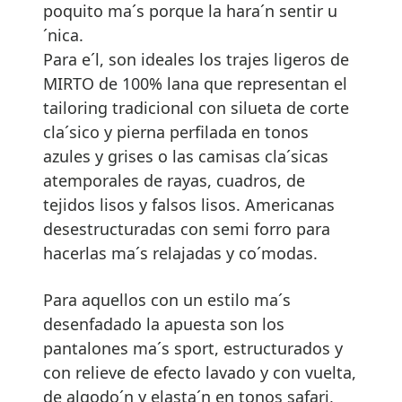
poquito ma´s porque la hara´n sentir u
´nica.
Para e´l, son ideales los trajes ligeros de
MIRTO de 100% lana que representan el
tailoring tradicional con silueta de corte
cla´sico y pierna perfilada en tonos
azules y grises o las camisas cla´sicas
atemporales de rayas, cuadros, de
tejidos lisos y falsos lisos. Americanas
desestructuradas con semi forro para
hacerlas ma´s relajadas y co´modas.
Para aquellos con un estilo ma´s
desenfadado la apuesta son los
pantalones ma´s sport, estructurados y
con relieve de efecto lavado y con vuelta,
de algodo´n y elasta´n en tonos safari,