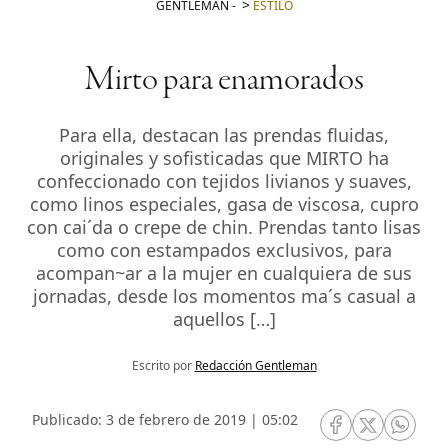
GENTLEMAN
-
ESTILO
Mirto para enamorados
Para ella, destacan las prendas fluidas,
originales y sofisticadas que MIRTO ha
confeccionado con tejidos livianos y suaves,
como linos especiales, gasa de viscosa, cupro
con cai´da o crepe de chin. Prendas tanto lisas
como con estampados exclusivos, para
acompan~ar a la mujer en cualquiera de sus
jornadas, desde los momentos ma´s casual a
aquellos […]
Escrito por
Redacción Gentleman
Publicado: 3 de febrero de 2019 | 05:02
RRSS Facebook
RRSS Twitte
RRSS 