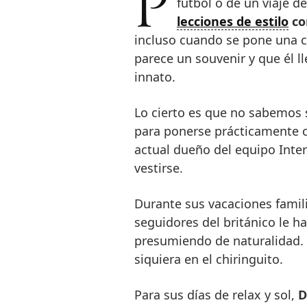
Poco importa que se trate de una alfombra roja, de un partido de
fútbol o de un viaje de
lecciones de estilo
co
incluso cuando se pone una c
parece un souvenir y que él 
innato.
Lo cierto es que no sabemos s
para ponerse prácticamente cu
actual dueño del equipo Inter
vestirse.
Durante sus vacaciones famil
seguidores del británico le h
presumiendo de naturalidad. E
siquiera en el chiringuito.
Para sus días de relax y sol,
D