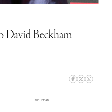
omo David Beckham
RRSS Facebook
RRSS Twitter
RRSS Whatsa