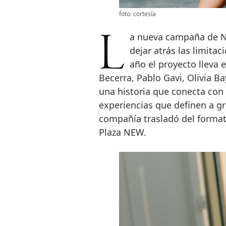
foto: cortesía
La nueva campaña de NEW El Corte Inglés parte de una idea sencilla:
dejar atrás las limita
año el proyecto lleva
Becerra, Pablo Gavi, Olivia 
una historia que conecta con 
experiencias que definen a gr
compañía trasladó del formato 
Plaza NEW.