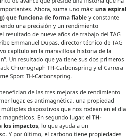
ritu de avance que preside una historia que ha
 importantes. Ahora, suma uno más:
una espiral
g) que funciona de forma fiable
y constante
ciendo una precisión y un rendimiento
el resultado de nueve años de trabajo del TAG
ibe Emmanuel Dupas, director técnico de TAG
o capítulo en la maravillosa historia de la
ón”. Un resultado que ya tiene sus dos primeros
yback Chronograph TH-Carbonspring
y el Carrera
eme Sport TH-Carbonspring.
benefician de las tres mejoras de rendimiento
imer lugar, es antimagnética, una propiedad
múltiples dispositivos que nos rodean en el día
s magnéticos. En segundo lugar,
el TH-
a los impactos
, lo que ayuda a un
so. Y por último, el carbono tiene propiedades