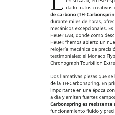
La innovación preside cada gesto, cada movimiento de TAG Heuer; está
en su ADN, en ese espí
dado frutos creativos
de carbono (TH-Carbonsprin
durante miles de horas, ofre
mecánicos excepcionales. Es 
Heuer LAB, donde como descr
Heuer, “hemos abierto un nuev
relojería mecánica de precisi
testimoniales: el Monaco Fl
Chronograph Tourbillon Extr
Dos llamativas piezas que se 
de la TH-Carbonspring. En pr
importante en una época con 
a día y emiten fuertes campo
Carbonspring es resistente 
funcionamiento fluido y preci