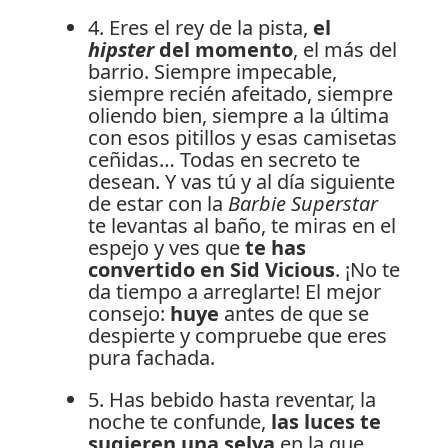
4. Eres el rey de la pista,
el
hipster
del momento
, el más del
barrio. Siempre impecable,
siempre recién afeitado, siempre
oliendo bien, siempre a la última
con esos pitillos y esas camisetas
ceñidas… Todas en secreto te
desean. Y vas tú y al día siguiente
de estar con la
Barbie Superstar
te levantas al baño, te miras en el
espejo y ves que
te has
convertido en Sid Vicious
. ¡No te
da tiempo a arreglarte! El mejor
consejo:
huye
antes de que se
despierte y compruebe que eres
pura fachada.
5. Has bebido hasta reventar, la
noche te confunde,
las luces te
sugieren una selva
en la que,