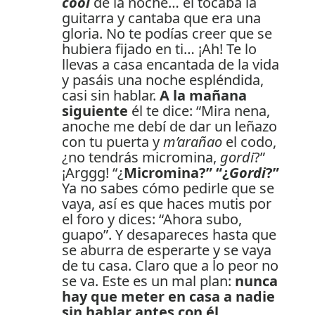
cool
de la noche… él tocaba la
guitarra y cantaba que era una
gloria. No te podías creer que se
hubiera fijado en ti… ¡Ah! Te lo
llevas a casa encantada de la vida
y pasáis una noche espléndida,
casi sin hablar.
A la mañana
siguiente
él te dice: “Mira nena,
anoche me debí de dar un leñazo
con tu puerta y
m’arañao
el codo,
¿no tendrás micromina,
gordi
?”
¡Arggg! “¿
Micromina?” “¿
Gordi
?”
Ya no sabes cómo pedirle que se
vaya, así es que haces mutis por
el foro y dices: “Ahora subo,
guapo”. Y desapareces hasta que
se aburra de esperarte y se vaya
de tu casa. Claro que a lo peor no
se va. Este es un mal plan:
nunca
hay que meter en casa a nadie
sin hablar antes con él
.