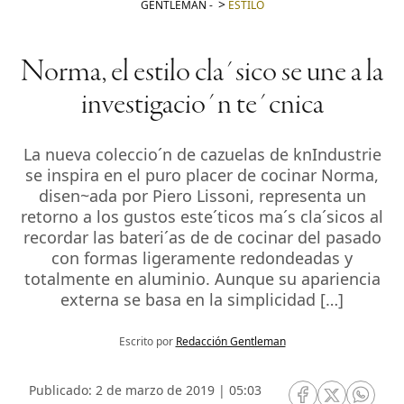
GENTLEMAN
-
ESTILO
Norma, el estilo cla´sico se une a la
investigacio´n te´cnica
La nueva coleccio´n de cazuelas de knIndustrie
se inspira en el puro placer de cocinar Norma,
disen~ada por Piero Lissoni, representa un
retorno a los gustos este´ticos ma´s cla´sicos al
recordar las bateri´as de de cocinar del pasado
con formas ligeramente redondeadas y
totalmente en aluminio. Aunque su apariencia
externa se basa en la simplicidad […]
Escrito por
Redacción Gentleman
Publicado: 2 de marzo de 2019 | 05:03
RRSS Facebook
RRSS Twitte
RRSS 