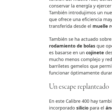
conservar la energía y ejerce
También introdujimos un nuev
que ofrece una eficiencia mayo
transferida desde el
muelle r
También se ha actuado sobre e
rodamiento de bolas
que ope
es basarse en un
cojinete
des
mucho menos complejo y reduc
barriletes gemelos que permi
funcionar óptimamente duran
Un escape replanteado
En este Calibre 400 hay tambi
incorporado
silicio
para el
án