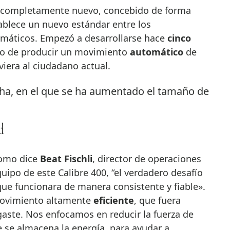
completamente nuevo, concebido de forma
ablece un nuevo estándar entre los
áticos. Empezó a desarrollarse hace
cinco
ro de producir un movimiento
automático
de
viera al ciudadano actual.
d
como dice
Beat Fischli
, director de operaciones
equipo de este Calibre 400, “el verdadero desafío
ue funcionara de manera consistente y fiable».
movimiento altamente
eficiente
, que fuera
aste. Nos enfocamos en reducir la fuerza de
e se almacena la energía, para ayudar a