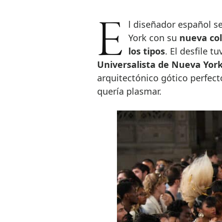
El diseñador español se presentó frente al altar de la moda en Nueva
York con su
nueva col
los tipos
. El desfile 
Universalista de Nueva Yor
arquitectónico gótico perfect
quería plasmar.