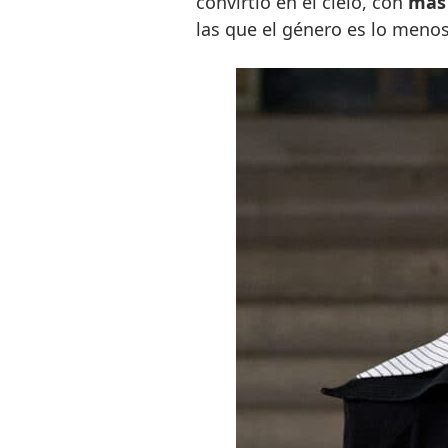
convirtió en el cielo, con
más 
las que el género es lo menos