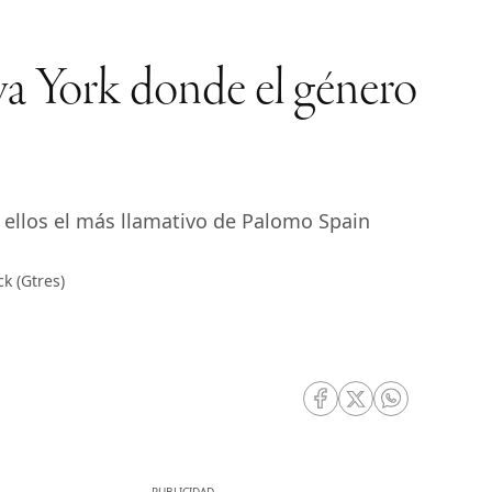
va York donde el género
 ellos el más llamativo de Palomo Spain
k (Gtres)
RRSS Facebook
RRSS Twitter
RRSS Whatsa