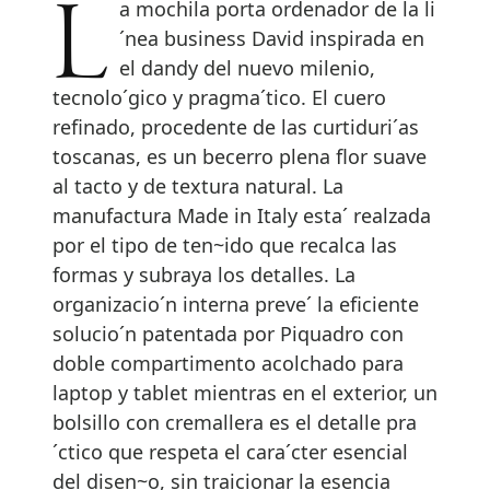
La mochila porta ordenador de la li
´nea business David inspirada en
el dandy del nuevo milenio,
tecnolo´gico y pragma´tico. El cuero
refinado, procedente de las curtiduri´as
toscanas, es un becerro plena flor suave
al tacto y de textura natural. La
manufactura Made in Italy esta´ realzada
por el tipo de ten~ido que recalca las
formas y subraya los detalles. La
organizacio´n interna preve´ la eficiente
solucio´n patentada por Piquadro con
doble compartimento acolchado para
laptop y tablet mientras en el exterior, un
bolsillo con cremallera es el detalle pra
´ctico que respeta el cara´cter esencial
del disen~o, sin traicionar la esencia