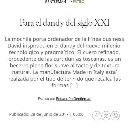
GENTLEMAN
-
ESTILO
Para el dandy del siglo XXI
La mochila porta ordenador de la li´nea business
David inspirada en el dandy del nuevo milenio,
tecnolo´gico y pragma´tico. El cuero refinado,
procedente de las curtiduri´as toscanas, es un
becerro plena flor suave al tacto y de textura
natural. La manufactura Made in Italy esta´
realzada por el tipo de ten~ido que recalca las
formas […]
Escrito por
Redacción Gentleman
Publicado: 28 de junio de 2017 | 05:06
RRSS Facebook
RRSS Twitte
RRSS 