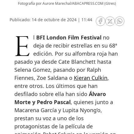
Fotografía por Aurore Marechal/ABACAPRESS.COM (Gtres)
Publicado: 14 de octubre de 2024 | 11:44
RRSS Facebook
RRSS Twitte
RRSS 
El
BFI London Film Festival
no
deja de recibir estrellas en su 68ª
edición. Por su alfombra roja han
pasado ya desde Cate Blanchett hasta
Selena Gomez, pasando por Ralph
Fiennes, Zoe Saldana o
Kieran Culkin
,
entre otros. Los últimos que han
desfilado sobre ella han sido
Álvaro
Morte y Pedro Pascal
, quienes junto a
Macarena García y Lupita Nyong’o,
prestan su voz a uno de los
protagonistas de la película de