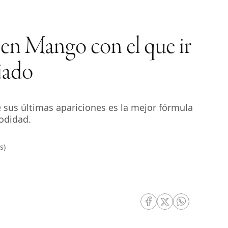
en Mango con el que ir
iado
 sus últimas apariciones es la mejor fórmula
modidad.
s)
RRSS Facebook
RRSS Twitter
RRSS Whatsa