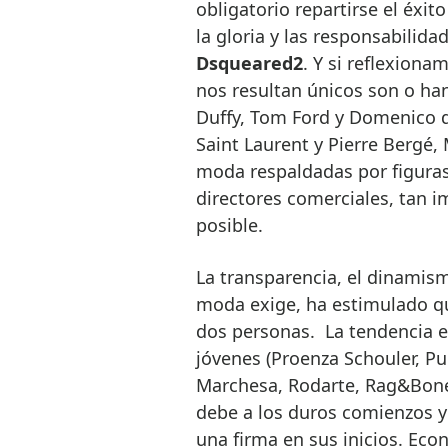
obligatorio repartirse el éxit
la gloria y las responsabilid
Dsqueared2
. Y si reflexion
nos resultan únicos son o han
Duffy, Tom Ford y Domenico d
Saint Laurent y Pierre Bergé, 
moda respaldadas por figura
directores comerciales, tan i
posible.
La transparencia, el dinamism
moda exige, ha estimulado q
dos personas. La tendencia e
jóvenes ­(Proenza Schouler, P
Marchesa, Rodarte, Rag&Bo
debe a los duros comienzos y 
una firma en sus inicios. Ec