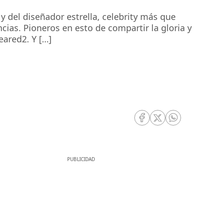
y del diseñador estrella, celebrity más que
cias. Pioneros en esto de compartir la gloria y
ared2. Y […]
RRSS Facebook
RRSS Twitter
RRSS Whatsa