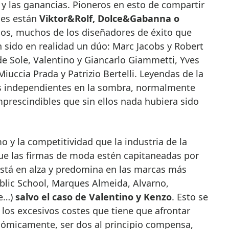
o y las ganancias. Pioneros en esto de compartir
ades están
Viktor&Rolf, Dolce&Gabanna o
amos, muchos de los diseñadores de éxito que
 sido en realidad un dúo: Marc Jacobs y Robert
e Sole, Valentino y Giancarlo Giammetti, Yves
Miuccia Prada y Patrizio Bertelli. Leyendas de la
s independientes en la sombra, normalmente
mprescindibles que sin ellos nada hubiera sido
o y la competitividad que la industria de la
ue las firmas de moda estén capitaneadas por
stá en alza y predomina en las marcas más
ublic School, Marques Almeida, Alvarno,
ne…)
salvo el caso de Valentino y Kenzo
. Esto se
los excesivos costes que tiene que afrontar
onómicamente, ser dos al principio compensa,