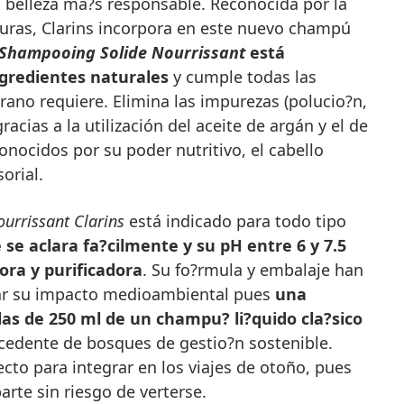
 belleza ma?s responsable. Reconocida por la
turas, Clarins incorpora en este nuevo champú
Shampooing Solide Nourrissant
está
gredientes naturales
y cumple todas las
erano requiere. Elimina las impurezas (polucio?n,
racias a la utilización del aceite de argán y el de
onocidos por su poder nutritivo, el cabello
orial.
urrissant Clarins
está indicado para todo tipo
e aclara fa?cilmente y su pH entre 6 y 7.5
dora y purificadora
. Su fo?rmula y embalaje han
ar su impacto medioambiental pues
una
llas de 250 ml de un champu? li?quido cla?sico
ocedente de bosques de gestio?n sostenible.
to para integrar en los viajes de otoño, pues
arte sin riesgo de verterse.