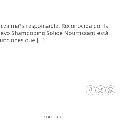
leza ma?s responsable. Reconocida por la
nuevo Shampooing Solide Nourrissant está
funciones que […]
RRSS Facebook
RRSS Twitter
RRSS Whatsa