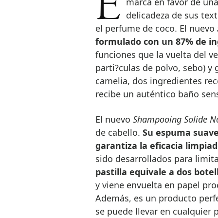
El nuevo champu? so?lido de Clarins confirma el compromiso de la
marca en favor de una
delicadeza de sus tex
el perfume de coco. El nuevo
formulado con un 87% de in
funciones que la vuelta del v
parti?culas de polvo, sebo) y g
camelia, dos ingredientes rec
recibe un auténtico baño sens
El nuevo
Shampooing Solide No
de cabello.
Su espuma suave s
garantiza la eficacia limpia
sido desarrollados para
limit
pastilla equivale a dos bote
y viene envuelta en papel pr
Además, es un producto perfec
se puede llevar en cualquier p