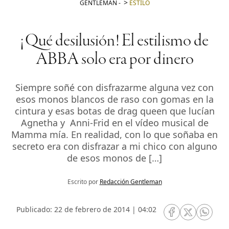
GENTLEMAN
-
ESTILO
¡Qué desilusión! El estilismo de
ABBA solo era por dinero
Siempre soñé con disfrazarme alguna vez con
esos monos blancos de raso con gomas en la
cintura y esas botas de drag queen que lucían
Agnetha y Anni-Frid en el vídeo musical de
Mamma mía. En realidad, con lo que soñaba en
secreto era con disfrazar a mi chico con alguno
de esos monos de […]
Escrito por
Redacción Gentleman
Publicado: 22 de febrero de 2014 | 04:02
RRSS Facebook
RRSS Twitte
RRSS 