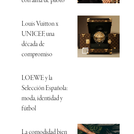
con alma de piloto
Louis Vuitton x
UNICEF, una
década de
compromiso
LOEWE y la
Selección Española:
moda, identidad y
fútbol
La comodidad bien