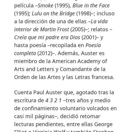
película –
Smoke
(1995),
Blue in the Face
(1995);
Lulu on the Bridge
(1998)–; incluso
a la dirección de una de ellas –
La vida
interior de Martin Frost
(2005)–; relatos –
Creía que mi padre era Dios
(2001)– y
hasta poesía –recopilada en
Poesía
completa
(2012)–. Además, Auster es
miembro de la American Academy of
Arts and Letters y Comandante de la
Orden de las Artes y las Letras francesa.
Cuenta Paul Auster que, agotado tras la
escritura de
4 3 2 1
–tres años y medio
de confinamiento voluntario volcados en
casi mil páginas–, decidió retomar
lecturas pendientes, entre ellas George
Elliot o Virginia Wolf y también Stephen