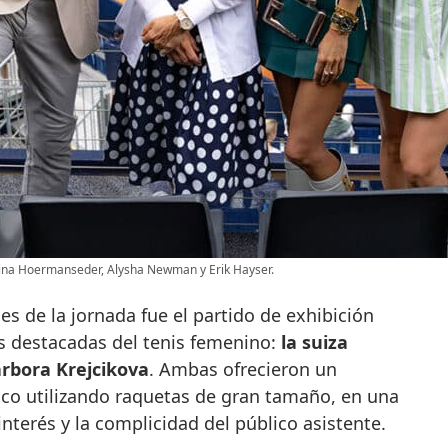
rina Hoermanseder, Alysha Newman y Erik Hayser.
 de la jornada fue el partido de exhibición
s destacadas del tenis femenino:
la suiza
arbora Krejcikova
. Ambas ofrecieron un
co utilizando raquetas de gran tamaño, en una
nterés y la complicidad del público asistente.