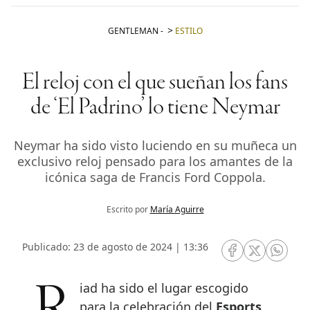
GENTLEMAN
-
ESTILO
El reloj con el que sueñan los fans
de ‘El Padrino’ lo tiene Neymar
Neymar ha sido visto luciendo en su muñeca un
exclusivo reloj pensado para los amantes de la
icónica saga de Francis Ford Coppola.
Escrito por
María Aguirre
Publicado: 23 de agosto de 2024 | 13:36
RRSS Facebook
RRSS Twitte
RRSS 
para la celebración del
Esports