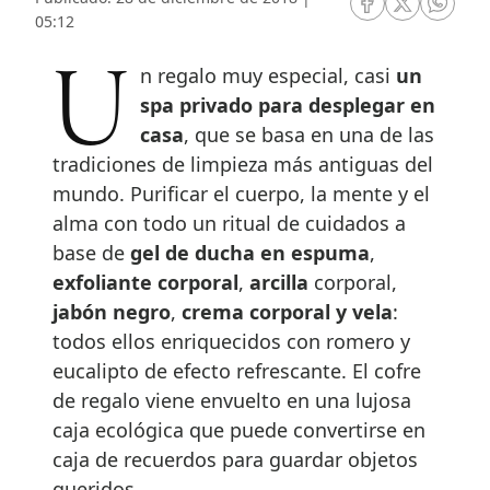
RRSS Facebook
RRSS Twitte
RRSS 
05:12
Un regalo muy especial, casi
un
spa privado para desplegar en
casa
, que se basa en una de las
tradiciones de limpieza más antiguas del
mundo. Purificar el cuerpo, la mente y el
alma con todo un ritual de cuidados a
base de
gel de ducha en espuma
,
exfoliante corporal
,
arcilla
corporal,
jabón negro
,
crema corporal y vela
:
todos ellos enriquecidos con romero y
eucalipto de efecto refrescante. El cofre
de regalo viene envuelto en una lujosa
caja ecológica que puede convertirse en
caja de recuerdos para guardar objetos
queridos.