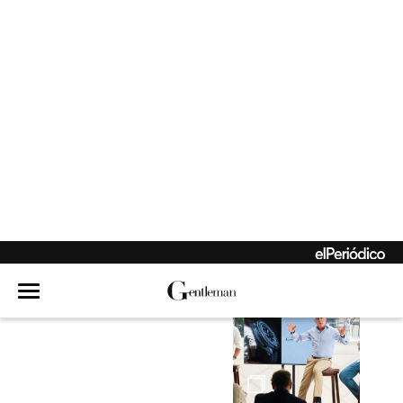
El holding que nació
de la rebeldía
Hambre de mar