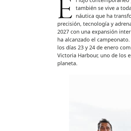
El lujo contemporáneo ya no se limita a hoteles, relojes o automóviles;
también se vive a toda
náutica que ha transf
precisión, tecnología y adren
2027 con una expansión inter
ha alcanzado el campeonato.
los días 23 y 24 de enero co
Victoria Harbour, uno de los
planeta.