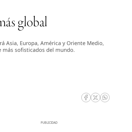
más global
á Asia, Europa, América y Oriente Medio,
e más sofisticados del mundo.
RRSS Facebook
RRSS Twitter
RRSS Whatsa