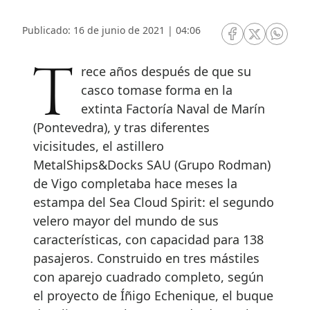
Publicado: 16 de junio de 2021 | 04:06
RRSS Facebook
RRSS Twitte
RRSS 
Trece años después de que su
casco tomase forma en la
extinta Factoría Naval de Marín
(Pontevedra), y tras diferentes
vicisitudes, el astillero
MetalShips&Docks SAU (Grupo Rodman)
de Vigo completaba hace meses la
estampa del Sea Cloud Spirit: el segundo
velero mayor del mundo de sus
características, con capacidad para 138
pasajeros. Construido en tres mástiles
con aparejo cuadrado completo, según
el proyecto de Íñigo Echenique, el buque