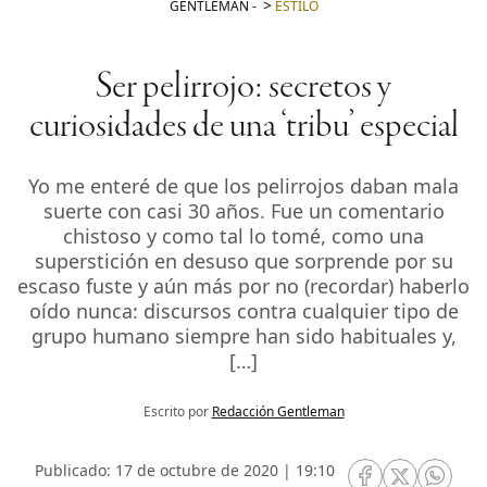
GENTLEMAN
-
ESTILO
Ser pelirrojo: secretos y
curiosidades de una ‘tribu’ especial
Yo me enteré de que los pelirrojos daban mala
suerte con casi 30 años. Fue un comentario
chistoso y como tal lo tomé, como una
superstición en desuso que sorprende por su
escaso fuste y aún más por no (recordar) haberlo
oído nunca: discursos contra cualquier tipo de
grupo humano siempre han sido habituales y,
[…]
Escrito por
Redacción Gentleman
Publicado: 17 de octubre de 2020 | 19:10
RRSS Facebook
RRSS Twitte
RRSS 